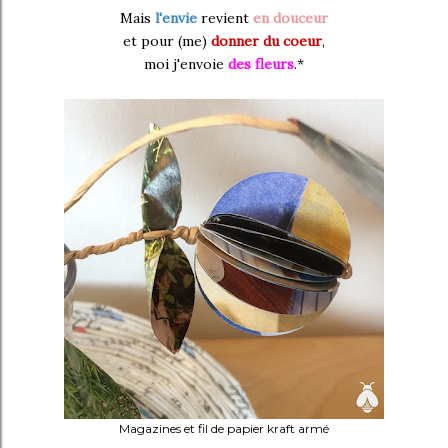
Mais
l'envie
revient
en douceur
et pour (me)
donner du coeur
,
moi j'envoie
des fleurs
.*
Magazines et fil de papier kraft armé