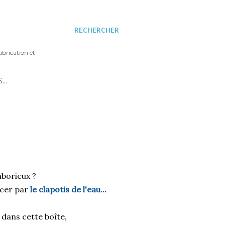
RECHERCHER
abrication et
S…
laborieux ?
rcer par
le clapotis de l'eau...
 dans cette boîte,