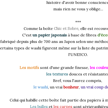
histoire d'avoir bonne conscience
mais rien ne vous y oblige...
***
Comme la boîte
Chic et Sobre
, elle est recou
C'est
un papier japonais
à base de fibres
d'éco
fabriqué depuis plus de 700 ans au Japon selon une méthod
ertains types de washi figurent même sur la liste du patri
l'UNESCO.
Les
motifs
sont d'une grande finesse,
les
couleu
les
textures
douces et résistante
Bref, vous l'aurez compris,
le washi
, un vrai
bonheur
,
un vrai
coup d
Celui qui habille cette boîte fait partie des papiers à 
Les
bulles
et
les carpes
sont sérigraphiées