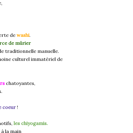
,
verte de
washi
.
rce de
mûrier
e traditionnelle manuelle.
moine culturel immatériel de
rs
chatoyantes,
s.
e coeur
!
motifs,
les
chiyogamis.
 à la main