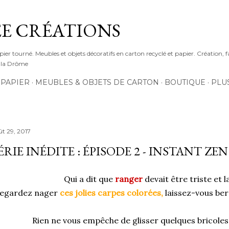
Accéder au contenu principal
E CRÉATIONS
pier tourné. Meubles et objets décoratifs en carton recyclé et papier. Création, f
s la Drôme
 PAPIER
MEUBLES & OBJETS DE CARTON
BOUTIQUE
PLU
ût 29, 2017
ÉRIE INÉDITE : ÉPISODE 2 - INSTANT ZEN
Qui a dit que
ranger
devait être triste et 
egardez nager
ces jolies carpes colorées,
laissez-vous be
Rien ne vous empêche de glisser quelques bricoles