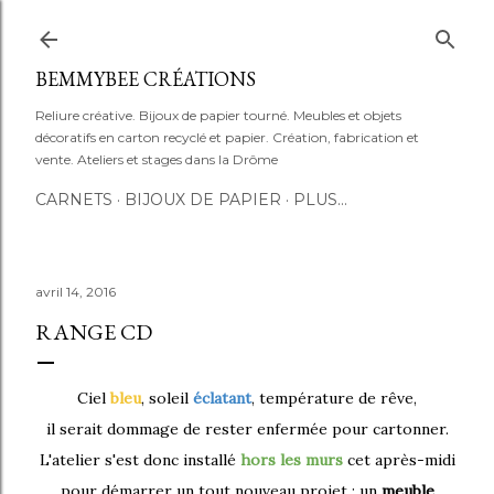
Accéder au contenu principal
BEMMYBEE CRÉATIONS
Reliure créative. Bijoux de papier tourné. Meubles et objets
décoratifs en carton recyclé et papier. Création, fabrication et
vente. Ateliers et stages dans la Drôme
CARNETS
BIJOUX DE PAPIER
PLUS…
avril 14, 2016
RANGE CD
Ciel
bleu
, soleil
éclatant
, température de rêve,
il serait dommage de rester enfermée pour cartonner.
L'atelier s'est donc installé
hors les murs
cet après-midi
pour démarrer un tout nouveau projet : un
meuble