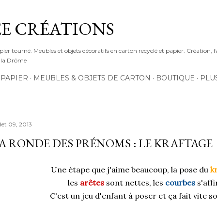
Accéder au contenu principal
E CRÉATIONS
pier tourné. Meubles et objets décoratifs en carton recyclé et papier. Création, f
s la Drôme
 PAPIER
MEUBLES & OBJETS DE CARTON
BOUTIQUE
PLU
llet 09, 2013
A RONDE DES PRÉNOMS : LE KRAFTAGE
Une étape que j'aime beaucoup, la pose du
k
les
arêtes
sont nettes, les
courbes
s'affi
C'est un jeu d'enfant à poser et ça fait vite so