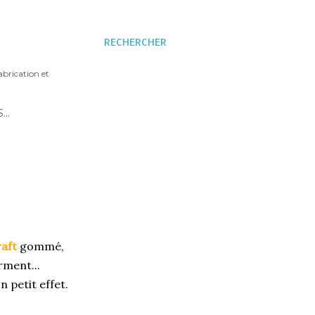
RECHERCHER
abrication et
S…
raft
gommé,
rment...
n petit effet.