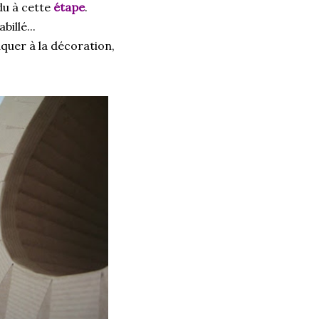
du à cette
étape
.
billé...
aquer à la décoration,