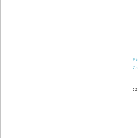
Pa
Ca
C